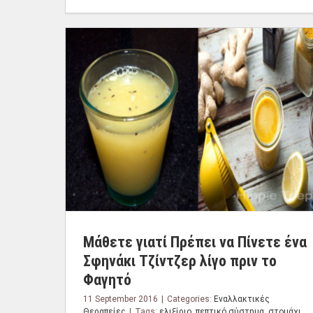
Μάθετε γιατί Πρέπει να Πίνετε ένα
Σφηνάκι Τζίντζερ λίγο πριν το
Φαγητό
11 September 2016
|
Categories:
Εναλλακτικές
Θεραπείες
|
Tags:
ελιξίριο
,
πεπτικό σύστημα
,
στομάχι
,