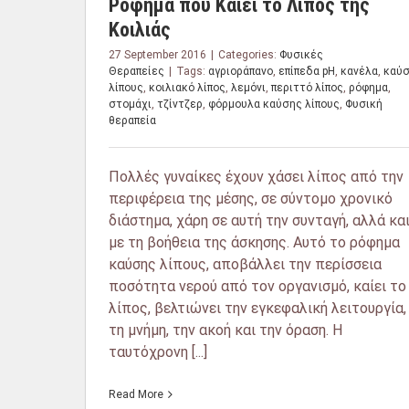
Ρόφημα που Καίει το Λίπος της
Κοιλιάς
27 September 2016
|
Categories:
Φυσικές
Θεραπείες
|
Tags:
αγριοράπανο
,
επίπεδα pH
,
κανέλα
,
καύ
λίπους
,
κοιλιακό λίπος
,
λεμόνι
,
περιττό λίπος
,
ρόφημα
,
στομάχι
,
τζίντζερ
,
φόρμουλα καύσης λίπους
,
Φυσική
θεραπεία
Πολλές γυναίκες έχουν χάσει λίπος από την
περιφέρεια της μέσης, σε σύντομο χρονικό
διάστημα, χάρη σε αυτή την συνταγή, αλλά κα
με τη βοήθεια της άσκησης. Αυτό το ρόφημα
καύσης λίπους, αποβάλλει την περίσσεια
ποσότητα νερού από τον οργανισμό, καίει το
λίπος, βελτιώνει την εγκεφαλική λειτουργία, 
τη μνήμη, την ακοή και την όραση. Η
ταυτόχρονη [...]
Read More