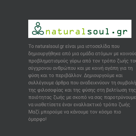
To naturalsoul.gr είναι μια ιστοσελίδα που
δημιουργήθηκε από μια ομάδα ατόμων με κοινού
προβληματισμούς γύρω από τον τρόπο ζωής το
σύγχρονου ανθρώπου και με κοινή αγάπη για τη
φύση και το περιβάλλον. Δημιουργούμε και
συλλέγουμε άρθρα που αναδεικνύουν τη συμβολή
της φιλοσοφίας και της φύσης στη βελτίωση της
ποιότητας ζωής με σκοπό να σας παροτρύνουμε
να υιοθετίσετε έναν εναλλακτικό τρόπο ζωής.
Μαζί μπορούμε να κάνουμε τον κόσμο πιο
όμορφο!