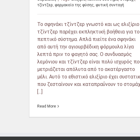
τζίντζερ
,
φαρμακείο της φύσης
,
φυτική συνταγή
Το σφηνάκι τζίντζερ γνωστό και ως ελιξίριο
τζίντζερ παρέχει εκπληκτική βοήθεια για το
πεπτικό σύστημα. Απλά πιείτε ένα σφηνάκι
από αυτή την αγιουρβέδικη φόρμουλα λίγα
λεπτά πριν το φαγητό σας. Ο συνδυασμός
λεμόνιου και τζίντζερ είναι πολύ ισχυρός πο
μετριάζεται απόλυτα από το ακατέργαστο
μέλι. Αυτό το εθιστικό ελιξίριο έχει συστατι
που ζεσταίνουν και καταπραΰνουν το στομάχ
[...]
Read More