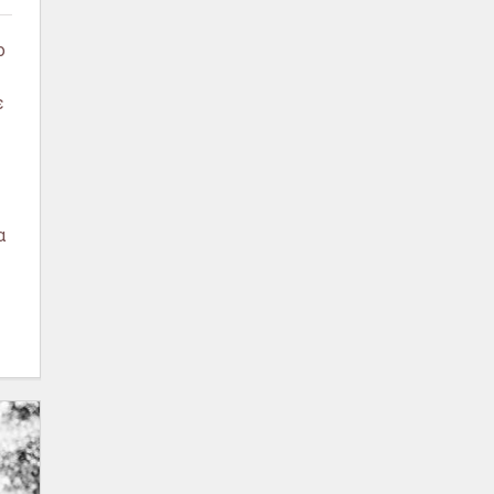
ο
ε
α